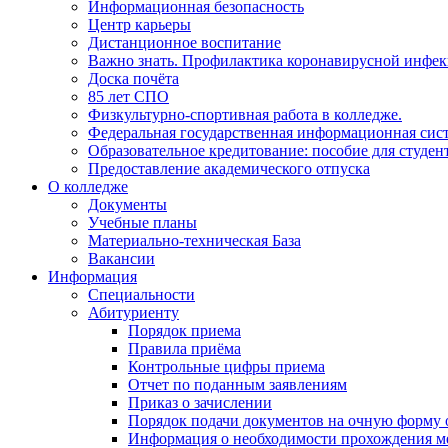
Информационная безопасность
Центр карьеры
Дистанционное воспитание
Важно знать. Профилактика коронавирусной инфе
Доска почёта
85 лет СПО
Физкультурно-спортивная работа в колледже.
Федеральная государственная информационная сист
Образовательное кредитование: пособие для студе
Предоставление академического отпуска
О колледже
Документы
Учебные планы
Материально-техническая База
Вакансии
Информация
Специальности
Абитуриенту
Порядок приема
Правила приёма
Контрольные цифры приема
Отчет по поданным заявлениям
Приказ о зачислении
Порядок подачи документов на очную форму 
Информация о необходимости прохождения м