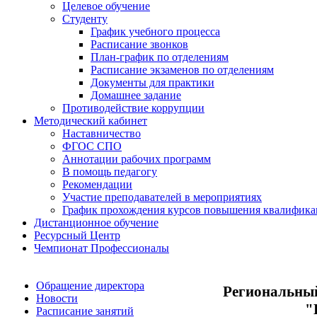
Целевое обучение
Студенту
График учебного процесса
Расписание звонков
План-график по отделениям
Расписание экзаменов по отделениям
Документы для практики
Домашнее задание
Противодействие коррупции
Методический кабинет
Наставничество
ФГОС СПО
Аннотации рабочих программ
В помощь педагогу
Рекомендации
Участие преподавателей в мероприятиях
График прохождения курсов повышения квалифик
Дистанционное обучение
Ресурсный Центр
Чемпионат Профессионалы
Обращение директора
Региональный
Новости
"
Расписание занятий