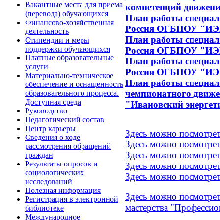
Вакантные места для приема
компетенций движени
(перевода) обучающихся
План работы специал
Финансово-хозяйственная
Россия ОГБПОУ "ИЭК
деятельность
План работы специал
Стипендии и меры
поддержки обучающихся
Россия ОГБПОУ "ИЭК
Платные образовательные
План работы специал
услуги
Россия ОГБПОУ "ИЭК
Материально-техническое
План работы специал
обеспечение и оснащенность
чемпионатного движе
образовательного процесса.
Доступная среда
"Ивановский энергет
Руководство
Педагогический состав
Центр карьеры
Здесь можно посмотреть
Сведения о ходе
Здесь можно посмотреть
рассмотрения обращений
Здесь можно посмотреть
граждан
Результаты опросов и
Здесь можно посмотреть
социологических
Здесь можно посмотрет
исследований
Полезная информация
Здесь можно посмотрет
Регистрация в электронной
мастерства "Профессио
библиотеке
Международное