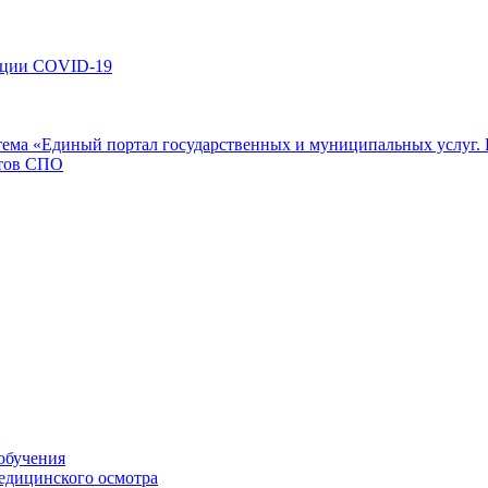
кции COVID-19
ема «Единый портал государственных и муниципальных услуг. 
нтов СПО
обучения
едицинского осмотра