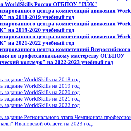
я WorldSkills Россия ОГБПОУ "ИЭК"
изированного центра компетенций движения WorldS
" на 2018-2019 учебный год
изированного центра компетенций движения WorldS
" на 2019-2020 учебный год
изированного центра компетенций движения WorldS
" на 2021
-2022 учебный год
изированного центра компетенций Всероссийского
ния по профессиональному мастерству ОГБПОУ
ический колледж" на 2022-2023 учебный год
 задание WorldSkills на 2018 год
 задание WorldSkills на 2019 год
 задание WorldSkills на 2020 год
 задание WorldSkills на 2021 год
ь задание WorldSkills на 2022
год
ь задание Регионального этапа Чемпионата профессио
налы" Ивановской области на 2023 год.