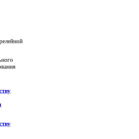
релейной
ьного
ования
ству
и
ству