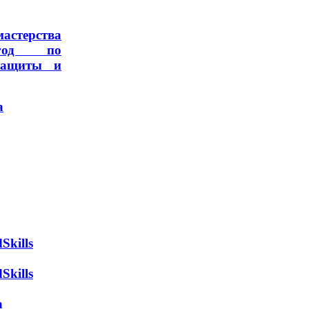
астерства
год по
защиты и
а
kills
kills
а