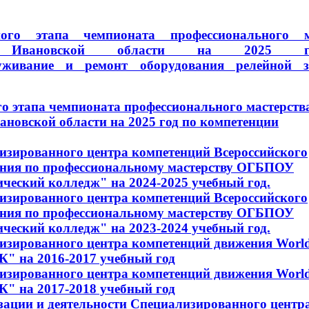
ного этапа чемпионата профессионального м
лы" Ивановской области на 2025 
уживание и ремонт оборудования релейной 
о этапа чемпионата профессионального мастерств
новской области на 2025 год по компетенции
изированного центра компетенций Всероссийского
ния по профессиональному мастерству ОГБПОУ
ческий колледж" на 2024-2025 учебный год.
изированного центра компетенций Всероссийского
ния по профессиональному мастерству ОГБПОУ
ческий колледж" на 2023-2024 учебный год.
изированного центра компетенций движения WorldS
" на 2016-2017 учебный год
изированного центра компетенций движения WorldS
" на 2017-2018 учебный год
зации и деятельности Специализированного центр