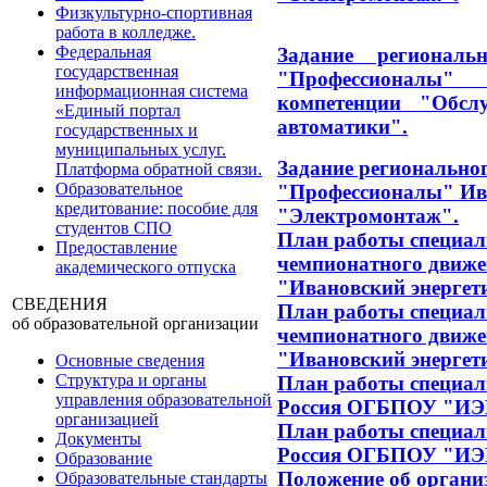
Физкультурно-спортивная
работа в колледже.
Федеральная
Задание региональ
государственная
"Профессиона
информационная система
компетенции "Обсл
«Единый портал
автоматики".
государственных и
муниципальных услуг.
Задание региональног
Платформа обратной связи.
Образовательное
"Профессионалы" Ива
кредитование: пособие для
"Электромонтаж".
студентов СПО
План работы специал
Предоставление
чемпионатного движе
академического отпуска
"Ивановский энергети
СВЕДЕНИЯ
План работы специал
об образовательной организации
чемпионатного движе
"Ивановский энергети
Основные сведения
Структура и органы
План работы специал
управления образовательной
Россия ОГБПОУ "ИЭК
организацией
План работы специал
Документы
Россия ОГБПОУ "ИЭК
Образование
Положение об органи
Образовательные стандарты