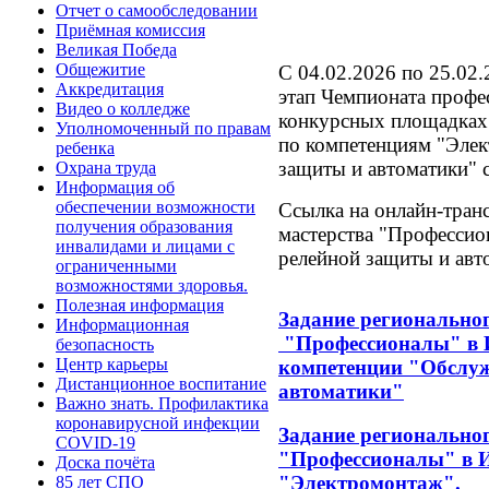
Отчет о самообследовании
Приёмная комиссия
Великая Победа
Общежитие
С 04.02.2026 по 25.02
Аккредитация
этап Чемпионата профе
Видео о колледже
конкурсных площадка
Уполномоченный по правам
по компетенциям "Элек
ребенка
защиты и автоматики" с
Охрана труда
Информация об
обеспечении возможности
Ссылка на онлайн-тран
получения образования
мастерства "Профессио
инвалидами и лицами с
релейной защиты и авт
ограниченными
возможностями здоровья.
Полезная информация
Задание региональног
Информационная
"Профессионалы" в И
безопасность
Центр карьеры
компетенции "Обслуж
Дистанционное воспитание
автоматики"
Важно знать. Профилактика
коронавирусной инфекции
Задание региональног
COVID-19
"Профессионалы" в И
Доска почёта
"Электромонтаж".
85 лет СПО