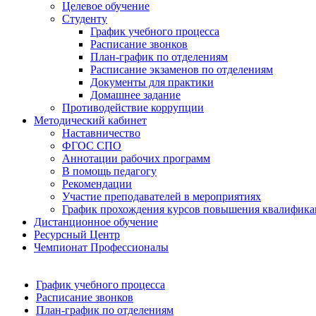
Целевое обучение
Студенту
График учебного процесса
Расписание звонков
План-график по отделениям
Расписание экзаменов по отделениям
Документы для практики
Домашнее задание
Противодействие коррупции
Методический кабинет
Наставничество
ФГОС СПО
Аннотации рабочих программ
В помощь педагогу
Рекомендации
Участие преподавателей в мероприятиях
График прохождения курсов повышения квалифик
Дистанционное обучение
Ресурсный Центр
Чемпионат Профессионалы
График учебного процесса
Расписание звонков
План-график по отделениям