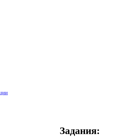
ации
Задания: