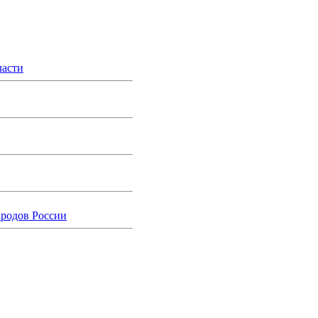
ласти
ародов России