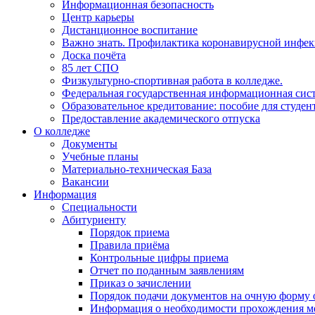
Информационная безопасность
Центр карьеры
Дистанционное воспитание
Важно знать. Профилактика коронавирусной инфе
Доска почёта
85 лет СПО
Физкультурно-спортивная работа в колледже.
Федеральная государственная информационная сист
Образовательное кредитование: пособие для студе
Предоставление академического отпуска
О колледже
Документы
Учебные планы
Материально-техническая База
Вакансии
Информация
Специальности
Абитуриенту
Порядок приема
Правила приёма
Контрольные цифры приема
Отчет по поданным заявлениям
Приказ о зачислении
Порядок подачи документов на очную форму 
Информация о необходимости прохождения м