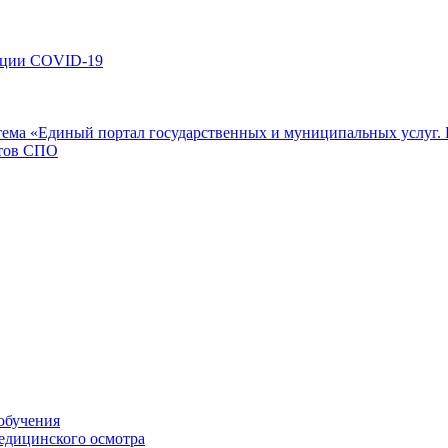
кции COVID-19
ема «Единый портал государственных и муниципальных услуг. 
нтов СПО
обучения
едицинского осмотра