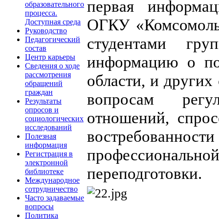
первая информац
образовательного
процесса.
ОГКУ «Комсомольс
Доступная среда
Руководство
студентами гру
Педагогический
состав
Центр карьеры
информацию о по
Сведения о ходе
рассмотрения
области, и других
обращений
граждан
вопросам регу
Результаты
опросов и
отношений, спрос
социологических
исследований
востребованност
Полезная
информация
профессиональн
Регистрация в
электронной
переподготовки.
библиотеке
Международное
сотрудничество
Часто задаваемые
вопросы
Политика