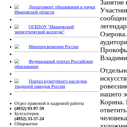
Занятие 
Департамент образования и науки
Участник
Ивановской области
сообщен
легенда
ОГБПОУ "Ивановский
энергетический колледж"
Озерова.
аудитор
Минпросвещения России
Прокофье
Владими
Федеральный портал Российское
образование
Отдельн
искусств
Портал культурного наследия,
ровесник
традиций народов России
нашего 
Корина. 
Отдел правовой и кадровой работы
(4932) 93-97-59
ответить
Бухгалтерия
человека
(4932) 33-57-24
Общежитие
художник