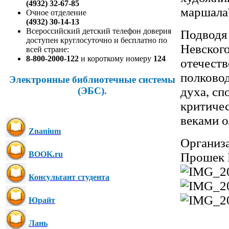
(4932) 32-67-85
маршала
Очное отделение
(4932) 30-14-13
Всероссийский детский телефон доверия
Подводя 
доступен круглосуточно и бесплатно по
Невског
всей стране:
8-800-2000-122
и короткому номеру
124
отечеств
полковод
Электронные библиотечные системы
духа, сп
(ЭБС).
критичес
веками о
Znanium
Организ
BOOK.ru
Прошек Н
Консультант студента
Юрайт
Лань