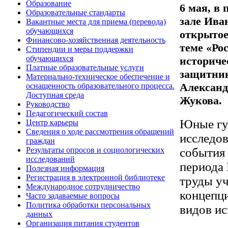
Образование
6 мая, в
Образовательные стандарты
зале Ива
Вакантные места для приема (перевода)
обучающихся
открытое
Финансово-хозяйственная деятельность
теме «Ро
Стипендии и меры поддержки
обучающихся
историче
Платные образовательные услуги
защитник
Материально-техническое обеспечение и
Александ
оснащенность образовательного процесса.
Доступная среда
Жукова.
Руководство
Педагогический состав
Юные гу
Центр карьеры
Сведения о ходе рассмотрения обращений
исследов
граждан
Результаты опросов и социологических
события 
исследований
периода
Полезная информация
Регистрация в электронной библиотеке
труды у
Международное сотрудничество
концепц
Часто задаваемые вопросы
Политика обработки персональных
видов ис
данных
Организация питания студентов