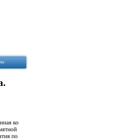
лы
а.
нная ко
амятной
ятия по