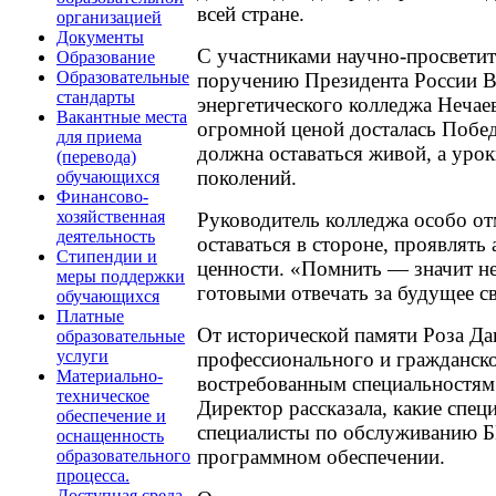
всей стране.
организацией
Документы
С участниками научно-просветит
Образование
Образовательные
поручению Президента России В.
стандарты
энергетического колледжа Нечае
Вакантные места
огромной ценой досталась Победа
для приема
должна оставаться живой, а ур
(перевода)
поколений.
обучающихся
Финансово-
хозяйственная
Руководитель колледжа особо от
деятельность
оставаться в стороне, проявлят
Стипендии и
ценности. «Помнить — значит не
меры поддержки
готовыми отвечать за будущее с
обучающихся
Платные
От исторической памяти Роза Д
образовательные
услуги
профессионального и гражданск
Материально-
востребованным специальностям 
техническое
Директор рассказала, какие спе
обеспечение и
специалисты по обслуживанию Б
оснащенность
программном обеспечении.
образовательного
процесса.
Доступная среда