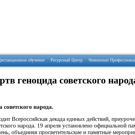
Дистанционное обучение
Ресурсный Центр
Чемпионат Профессиона
тв геноцида советского народ
 советского народа.
ходит Всероссийская декада единых действий, приуроче
тского народа. 19 апреля установлено официальной п
 день, объединяя просветительские и памятные меропри