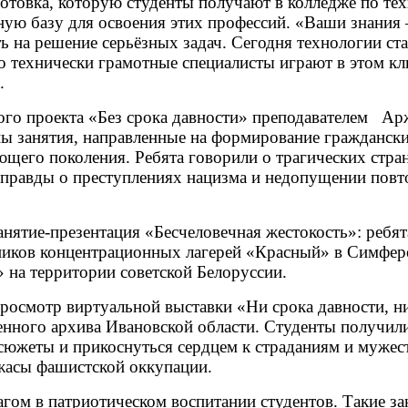
готовка, которую студенты получают в колледже по те
ую базу для освоения этих профессий. «Ваши знания
ь на решение серьёзных задач. Сегодня технологии ст
о технически грамотные специалисты играют в этом к
.
ого проекта «Без срока давности» преподавателем Ар
ы занятия, направленные на формирование гражданск
ющего поколения. Ребята говорили о трагических стра
 правды о преступлениях нацизма и недопущении повт
анятие-презентация «Бесчеловечная жестокость»: ребят
ников концентрационных лагерей «Красный» в Симфер
на территории советской Белоруссии.
просмотр виртуальной выставки «Ни срока давности, н
енного архива Ивановской области. Студенты получил
сюжеты и прикоснуться сердцем к страданиям и мужес
жасы фашистской оккупации.
ом в патриотическом воспитании студентов. Такие за