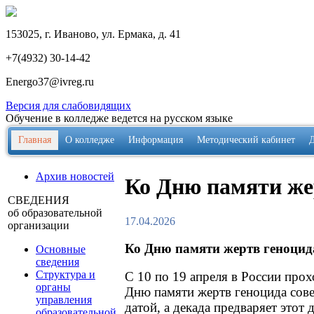
153025, г. Иваново, ул. Ермака, д. 41
+7(4932) 30-14-42
Energo37@ivreg.ru
Версия для слабовидящих
Обучение в колледже ведется на русском языке
Главная
О колледже
Информация
Методический кабинет
Архив новостей
Ко Дню памяти жер
СВЕДЕНИЯ
об образовательной
17.04.2026
организации
Ко Дню памяти жертв геноцида
Основные
сведения
Структура и
С 10 по 19 апреля в России про
органы
Дню памяти жертв геноцида сове
управления
датой, а декада предваряет этот
образовательной