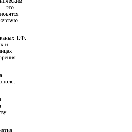
хническим
 — это
ановятся
лючевую
жаных Т.Ф.
их и
ницах
орения
а
ополе,
и
и
тву
нятия