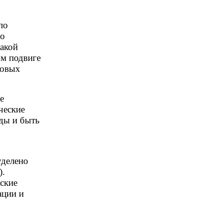
по
го
какой
ом подвиге
новых
е
ческие
оды и быть
уделено
).
ские
ации и