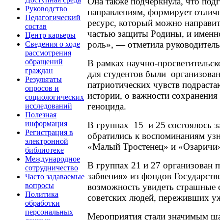
Она также подчеркнула, что под
Руководство
направлениям, формирует отличн
Педагогический
ресурс, который можно направит
состав
частью защиты Родины, и именн
Центр карьеры
роль», — отметила руководитель
Сведения о ходе
рассмотрения
обращений
В рамках научно-просветительск
граждан
для студентов были организован
Результаты
патриотических чувств подраста
опросов и
истории, о важности сохранения
социологических
геноцида.
исследований
Полезная
информация
В группах 15 и 25 состоялось з
Регистрация в
обратились к воспоминаниям уз
электронной
«Малый Тростенец» и «Озаричи» 
библиотеке
Международное
В группах 21 и 27 организован 
сотрудничество
забвения» из фондов Государств
Часто задаваемые
вопросы
возможность увидеть страшные 
Политика
советских людей, переживших у
обработки
персональных
Мероприятия стали значимым шаг