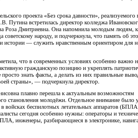
ельского проекта «Без срока давности», реализуемого 
В. Путина встретилась директор колледжа Ивановско
ва Роза Дмитриевна. Она напомнила молодым людям, 
 советскому народу, и подчеркнула, что память об эт
оки истории — служить нравственным ориентиром для 
метила, что в современных условиях особенно важно н
ь активную гражданскую позицию и укреплять патриоти
 просто знать факты, а делать из них правильные выв
воей страны», — подчеркнула директор.
анисовна плавно перешла к актуальным возможностям
ого становления молодёжи. Отдельное внимание было 
в войсках беспилотных летательных аппаратов (БПЛА
циалисты сегодня особенно нужны: операторы и техниче
ПЛА, инженеры, разбирающиеся в электронике, навиг