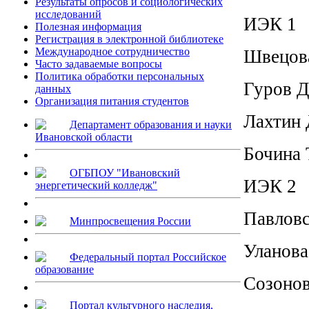
Результаты опросов и социологических
исследований
ИЭК 1
Полезная информация
Регистрация в электронной библиотеке
Международное сотрудничество
Швецов
Часто задаваемые вопросы
Политика обработки персональных
Гуров
данных
Организация питания студентов
Лахти
Департамент образования и науки
Ивановской области
Бочина
ОГБПОУ "Ивановский
ИЭК 2
энергетический колледж"
Павлов
Минпросвещения России
Улано
Федеральный портал Российское
образование
Созоно
Портал культурного наследия,