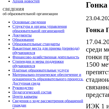
Архив новостей
Гонка
СВЕДЕНИЯ
об образовательной организации
23.04.20
Основные сведения
Структура и органы управления
Гонка 
образовательной организацией
Документы
Образование
17.04.
Образовательные стандарты
среди м
Вакантные места для приема (перевода)
обучающихся
гонки п
Финансово-хозяйственная деятельность
Стипендии и меры поддержки
1500 ме
обучающихся
Платные образовательные услуги
препятс
Материально-техническое обеспечение и
стадион
оснащенность образовательного процесса.
Доступная среда
связанн
Руководство
Педагогический состав
предста
Центр карьеры
Сведения о ходе рассмотрения обращений
ИЭК 1 и
граждан