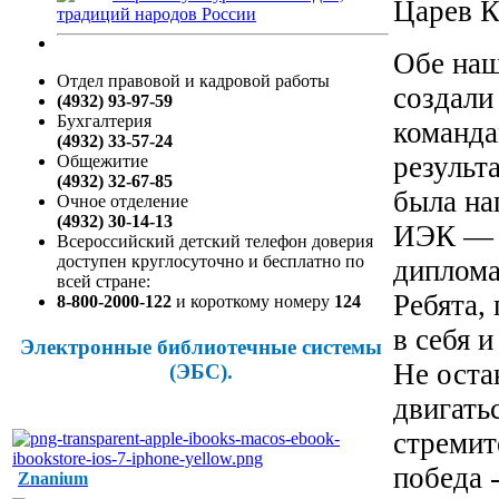
Царев
традиций народов России
Обе наш
Отдел правовой и кадровой работы
создали
(4932) 93-97-59
Бухгалтерия
команда
(4932) 33-57-24
результ
Общежитие
(4932) 32-67-85
была на
Очное отделение
(4932) 30-14-13
ИЭК — 2
Всероссийский детский телефон доверия
доступен круглосуточно и бесплатно по
диплома
всей стране:
Ребята,
8-800-2000-122
и короткому номеру
124
в себя 
Электронные библиотечные системы
Не оста
(ЭБС).
двигать
стремит
победа 
Znanium