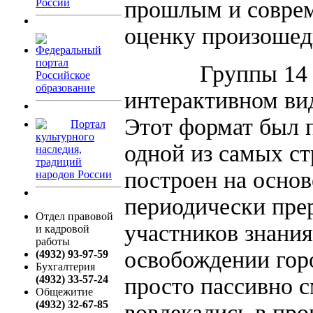
России
прошлым и соврем
оценку произоше
Федеральный
портал
Группы 14 и 32
Российское
образование
интерактивном вид
Этот формат был 
Портал
культурного
одной из самых с
наследия,
традиций
построен на осно
народов России
периодически пре
Отдел правовой
участников знания
и кадровой
работы
освобождении горо
(4932) 93-97-59
Бухгалтерия
(4932) 33-57-24
просто пассивно с
Общежитие
(4932) 32-67-85
вовлекались в про