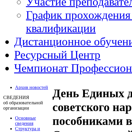
Участие преподавате
График прохождения
квалификации
Дистанционное обучен
Ресурсный Центр
Чемпионат Профессио
Архив новостей
День Единых д
СВЕДЕНИЯ
об образовательной
советского на
организации
пособниками в
Основные
сведения
Структура и