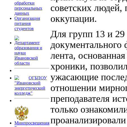
обработки
советских людей,
персональных
данных
оккупации.
Организация
питания
студентов
Для групп 13 и 29
документального ф
Департамент
образования и
лента, основанная
науки
Ивановской
области
хроники, позволил
ужасающие послед
ОГБПОУ
"Ивановский
отношении мирног
энергетический
колледж"
преподавателя ист
только ознакомили
проанализировали 
Минпросвещения