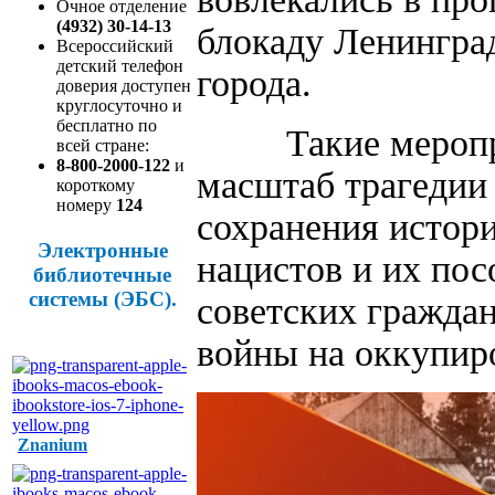
Очное отделение
(4932) 30-14-13
блокаду Ленинград
Всероссийский
детский телефон
города.
доверия доступен
круглосуточно и
бесплатно по
Такие мероприя
всей стране:
8-800-2000-122
и
масштаб трагедии
короткому
номеру
124
сохранения истор
Электронные
нацистов и их по
библиотечные
системы (ЭБС).
советских гражда
войны на оккупир
Znanium