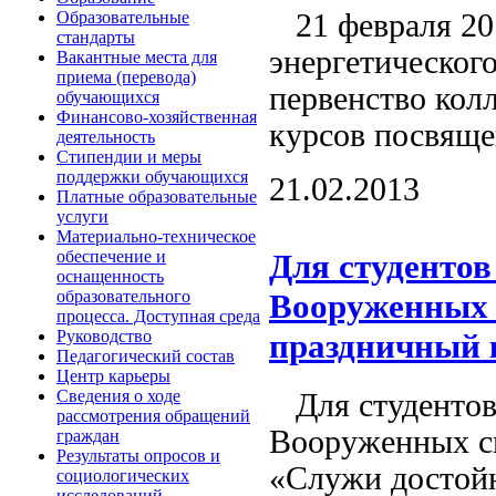
Образовательные
21 февраля 201
стандарты
энергетическог
Вакантные места для
приема (перевода)
первенство кол
обучающихся
Финансово-хозяйственная
курсов посвяще
деятельность
Стипендии и меры
поддержки обучающихся
21.02.2013
Платные образовательные
услуги
Материально-техническое
обеспечение и
Для студентов
оснащенность
образовательного
Вооруженных 
процесса. Доступная среда
Руководство
праздничный 
Педагогический состав
Центр карьеры
Сведения о ходе
Для студентов
рассмотрения обращений
Вооруженных си
граждан
Результаты опросов и
«Служи достойн
социологических
исследований