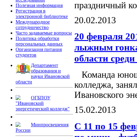
праздничный ко
Полезная информация
Регистрация в
электронной библиотеке
20.02.2013
Международное
сотрудничество
Часто задаваемые вопросы
20 февраля 20
Политика обработки
персональных данных
лыжным гонка
Организация питания
студентов
области сред
Департамент
образования и
Команда юноше
науки Ивановской
области
колледжа, заня
Ивановского эн
ОГБПОУ
"Ивановский
15.02.2013
энергетический колледж"
С 11 по 15 фе
Минпросвещения
России