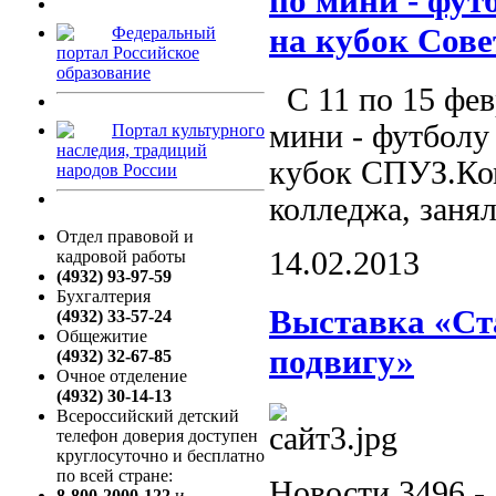
по мини - фут
на кубок Сове
Федеральный
портал Российское
образование
С 11 по 15 фев
мини - футболу
Портал культурного
наследия, традиций
кубок СПУЗ.Ком
народов России
колледжа, заня
Отдел правовой и
14.02.2013
кадровой работы
(4932) 93-97-59
Бухгалтерия
Выставка «Ста
(4932) 33-57-24
Общежитие
подвигу»
(4932) 32-67-85
Очное отделение
(4932) 30-14-13
Всероссийский детский
телефон доверия доступен
круглосуточно и бесплатно
по всей стране:
Новости 3496 - 
8-800-2000-122
и